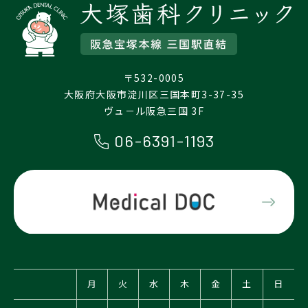
〒532-0005
大阪府大阪市淀川区三国本町3-37-35
ヴュ－ル阪急三国 3F
06-6391-1193
月
火
水
木
金
土
日