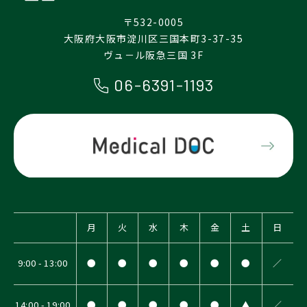
〒532-0005
大阪府大阪市淀川区三国本町3-37-35
ヴュ－ル阪急三国 3F
06-6391-1193
月
火
水
木
金
土
日
9:00 - 13:00
●
●
●
●
●
●
／
14:00 - 19:00
●
●
●
●
●
▲
／